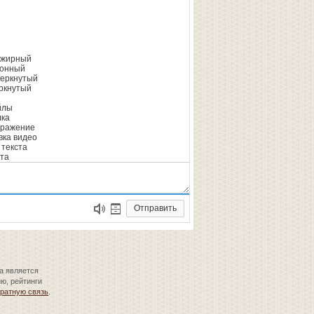
цептов полезных и
ных пирогов
ичных рецептов
ов, которые сможет
товить каждый.
ужирный
им и наслаждаемся.
онный
еркнутый
ркнутый
йлы
ка
ражение
вка видео
 текста
та
Отправить
а является
ю, рейтинги
ратную связь
.