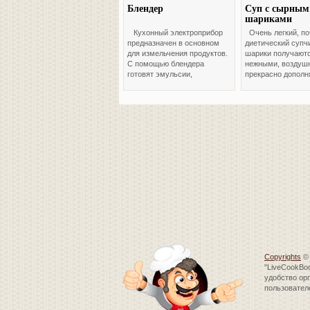
Блендер
Суп с сырным
шариками
Кухонный электроприбор
Очень легкий, по
предназначен в основном
диетический супч
для измельчения продуктов.
шарики получаютс
С помощью блендера
нежными, воздуш
готовят эмульсии,
прекрасно дополн
всевозможные пюре,
обжареных овоще
молочные коктейли, смузи,
Заходите и угоща
муссы, колют лёд и многое
другое.
Copyrights
©
"LiveCookBo
удобство ор
пользовател