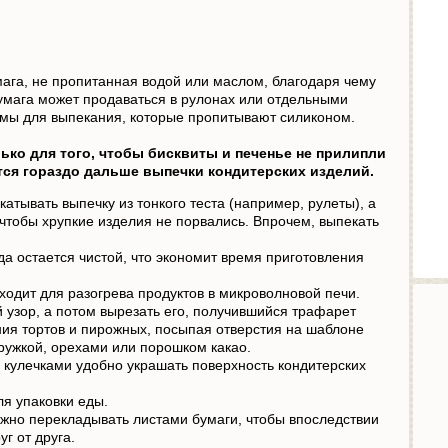
ага, не пропитанная водой или маслом, благодаря чему
умага может продаваться в рулонах или отдельными
мы для выпекания, которые пропитывают силиконом.
ько для того, чтобы бисквиты и печенье не прилипли
тся гораздо дальше выпечки кондитерских изделий.
катывать выпечку из тонкого теста (например, рулеты), а
 чтобы хрупкие изделия не порвались. Впрочем, выпекать
да остается чистой, что экономит время приготовления
ходит для разогрева продуктов в микроволновой печи.
 узор, а потом вырезать его, получившийся трафарет
ия тортов и пирожных, посыпая отверстия на шаблоне
ружкой, орехами или порошком какао.
 кулечками удобно украшать поверхность кондитерских
я упаковки еды.
жно перекладывать листами бумаги, чтобы впоследствии
г от друга.