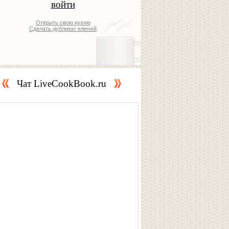
Открыть свою кухню
Сделать дубликат ключей
Чат LiveCookBook.ru