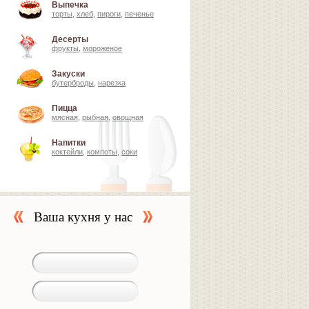
Выпечка
торты
,
хлеб
,
пироги
,
печенье
Десерты
фрукты
,
мороженое
Закуски
бутерброды
,
нарезка
Пицца
мясная
,
рыбная
,
овощная
Напитки
коктейли
,
компоты
,
соки
Ваша кухня у нас