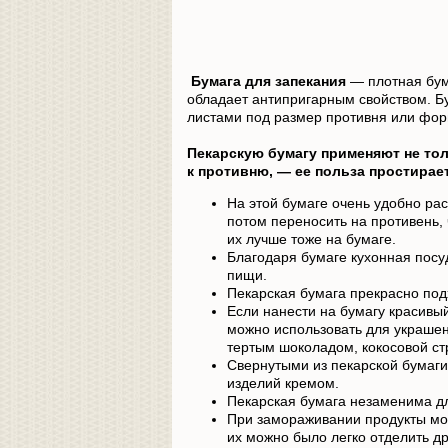
Бумага для запекания
— плотная бум
обладает антипригарным свойством. Б
листами под размер противня или фор
Пекарскую бумагу применяют не тол
к противню, — ее польза простирае
На этой бумаге очень удобно рас
потом переносить на противень,
их лучше тоже на бумаге.
Благодаря бумаге кухонная посу
пищи.
Пекарская бумага прекрасно под
Если нанести на бумагу красивый
можно использовать для украшен
тертым шоколадом, кокосовой ст
Свернутыми из пекарской бумаги
изделий кремом.
Пекарская бумага незаменима дл
При замораживании продукты мо
их можно было легко отделить дру