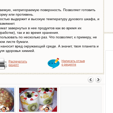
емую, непригораемую поверхность. Позволяет готовить
орму или противень.
костью выдержит и высокую температуру духового шкафа, и
азмякнет.
омат завернутых в нее продуктов как во время их
работке), так и во время хранения.
ользовать по несколько раз. Что позволяет, к примеру, не
вом листе бумаги.
наносит вред окружающей среде. А значит, твоя планета и
для здоровья химией.
Написать отзыв
Распечатать
о рецепте
рецепт