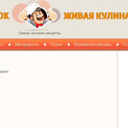
ты
Инструменты
Статьи
Размещение рекламы
О 
любят
.