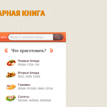
сайте
Что приготовить?
Первые блюда
борщи
,
супы
,
уха
Вторые блюда
мясо
,
рыба
,
птица
Гарниры
овощи
,
мучное
,
каши
,
соусы
Салаты
мясные
,
рыбные
,
овощные