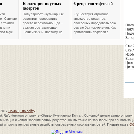
и
Коллекция вкусных
6 рецептов тефтелей
8 ре
десертов
вкус
чти
Популярность кулинарных
Существует огромное
8 отл
ик. Сырные
рецептов переоценить
множество рецептов,
пирог
я такими
просто невозможно! Еда –
способных порадовать всю
приго
Пол
ными и
важная составляющая
семью без исключения. Как
Готов
Накл
яют вкус
нашей жизни, поэтому не
приготовить тефтели с
Подч
й.
удивительно, что домашняя
подливой, должна знать
Заче
йтесь.
готовка для многих
каждая домохозяйка.
|
становится и любимым
Сма
хобби.
Ссыл
Изоб
Вста
Цвет
Цита
 2017
Помощь по сайту
ok.Ru". Немного о проекте «Живая Кулинарная Книга». Основной целью данного проект
ганизации и использования ваших рецептов, но мы также не забываем про социализаци
ей и прочие непременные атрибуты современных социальных сетей. Пишите нам в
Об