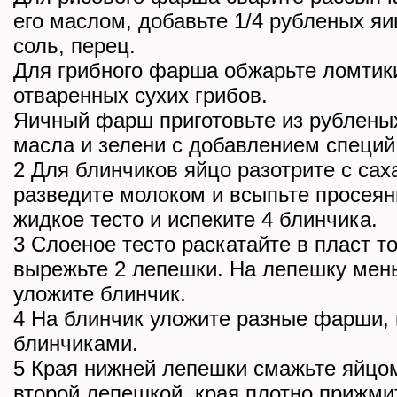
его маслом, добавьте 1/4 рубленых яи
соль, перец.
Для грибного фарша обжарьте ломтик
отваренных сухих грибов.
Яичный фарш приготовьте из рублены
масла и зелени с добавлением специй
2 Для блинчиков яйцо разотрите с сах
разведите молоком и всыпьте просеян
жидкое тесто и испеките 4 блинчика.
3 Слоеное тесто раскатайте в пласт т
вырежьте 2 лепешки. На лепешку мен
уложите блинчик.
4 На блинчик уложите разные фарши, 
блинчиками.
5 Края нижней лепешки смажьте яйцом
второй лепешкой, края плотно прижмит