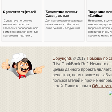
6 рецептов тефтелей
Бисквитное печенье
Творожное печ
Савоярди, или
«Слойка»
“дамские пальчики” –
Существует огромное
Для приготовления савоярди
Невероятно вкусно
обязательный
множество рецептов,
очень важно, чтобы тесто
тающее во рту сл
компонент Тирамису
способных порадовать всю
было густым и воздушным.
творожное печень
семью без исключения. Как
Готовится очень л
приготовить тефтели с
просто из минима
подливой, должна знать
набора продуктов.
каждая домохозяйка.
всем без исключен
Copyrights
© 2017
Помощь по с
"LiveCookBook.Ru". Немного о
целью данного проекта являетс
рецептов, но мы также не забы
пользователей и прочие непр
сетей. Пишите нам в
Обратную 