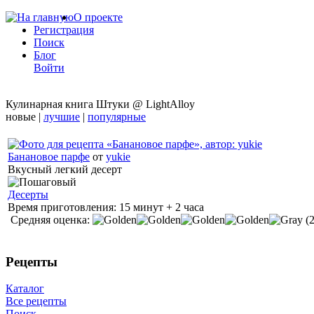
О проекте
Регистрация
Поиск
Блог
Войти
Кулинарная книга Штуки @ LightAlloy
новые |
лучшие
|
популярные
Банановое парфе
от
yukie
Вкусный легкий десерт
Десерты
Время приготовления:
15 минут + 2 часа
Средняя оценка:
(
Рецепты
Каталог
Все рецепты
Поиск