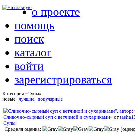
о проекте
помощь
поиск
каталог
войти
зарегистрироваться
Категория «Супы»
новые |
лучшие
|
популярные
Сливочно-сырный суп с ветчиной и сухариками»
от
tasha1
Супы
Средняя оценка:
(оцено