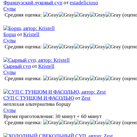
Французский луковый суп
от
estadelicioso
Супы
Средняя оценка:
(оцено
Борщ
от
Kristell
Супы
Средняя оценка:
(оцено
Сырный суп
от
Kristell
Супы
Средняя оценка:
(оцено
СУП С ТУНЦОМ И ФАСОЛЬЮ
от
Zest
неплохая альтернатива борщу
Супы
Время приготовления:
30 минут + 60 минут
Средняя оценка:
(оцено