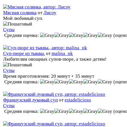
Мясная солянка
от
Лисоу
Мой любимый суп.
Супы
Средняя оценка:
(оцено
Суп-пюре из тыквы.
от
malina_nk
Любителям овощных супов-пюре, а также детям!
Супы
Время приготовления:
20 минут + 35 минут
Средняя оценка:
(оцено
Французский луковый суп
от
estadelicioso
Супы
Средняя оценка:
(оцено