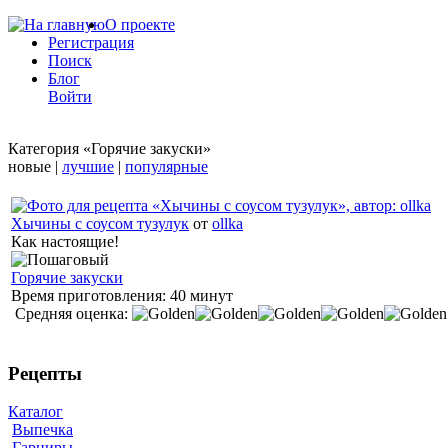
О проекте
Регистрация
Поиск
Блог
Войти
Категория «Горячие закуски»
новые |
лучшие
|
популярные
Хычины с соусом тузулук
от
ollka
Как настоящие!
Горячие закуски
Время приготовления:
40 минут
Средняя оценка:
Рецепты
Каталог
Выпечка
Гарниры