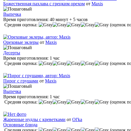
Божественная пахлава с грецким орехом
от
Maxis
Выпечка
Время приготовления:
40 минут + 5 часов
Средняя оценка:
(оценок по
Ореховые эклеры
от
Maxis
Десерты
Время приготовления:
1 час
Средняя оценка:
(оценок по
Пирог с грушами
от
Maxis
Выпечка
Время приготовления:
1 час
Средняя оценка:
(оценок по
Жаренные нудлы с креветками
от
Ol'ka
Основные блюда
Средняя оценка:
(оценок по