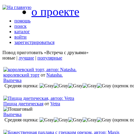
о проекте
помощь
поиск
каталог
войти
зарегистрироваться
Повод приготовить «Встреча с друзьями»
новые |
лучшие
|
популярные
королевский торт
от
Natasha.
Выпечка
Средняя оценка:
(оценок по
Пицца диетическая
от
Vetra
Выпечка
Средняя оценка:
(оценок по