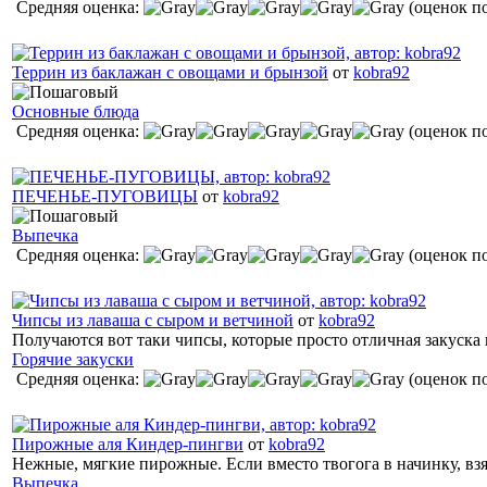
Средняя оценка:
(оценок по
Террин из баклажан с овощами и брынзой
от
kobra92
Основные блюда
Средняя оценка:
(оценок по
ПЕЧЕНЬЕ-ПУГОВИЦЫ
от
kobra92
Выпечка
Средняя оценка:
(оценок по
Чипсы из лаваша с сыром и ветчиной
от
kobra92
Получаются вот таки чипсы, которые просто отличная закуска 
Горячие закуски
Средняя оценка:
(оценок по
Пирожные аля Киндер-пингви
от
kobra92
Нежные, мягкие пирожные. Если вместо твогога в начинку, взя
Выпечка